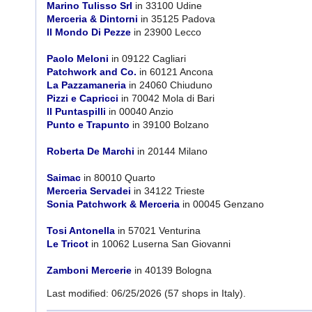
Marino Tulisso Srl
in 33100 Udine
Merceria & Dintorni
in 35125 Padova
Il Mondo Di Pezze
in 23900 Lecco
Paolo Meloni
in 09122 Cagliari
Patchwork and Co.
in 60121 Ancona
La Pazzamaneria
in 24060 Chiuduno
Pizzi e Capricci
in 70042 Mola di Bari
Il Puntaspilli
in 00040 Anzio
Punto e Trapunto
in 39100 Bolzano
Roberta De Marchi
in 20144 Milano
Saimac
in 80010 Quarto
Merceria Servadei
in 34122 Trieste
Sonia Patchwork & Merceria
in 00045 Genzano
Tosi Antonella
in 57021 Venturina
Le Tricot
in 10062 Luserna San Giovanni
Zamboni Mercerie
in 40139 Bologna
Last modified: 06/25/2026 (57 shops in Italy).