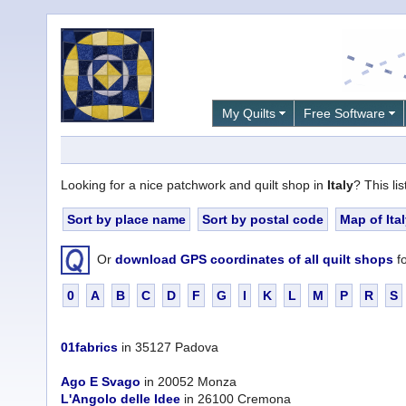
My Quilts
Free Software
Looking for a nice patchwork and quilt shop in
Italy
? This li
Sort by place name
Sort by postal code
Map of Ita
Or
download GPS coordinates of all quilt shops
fo
0
A
B
C
D
F
G
I
K
L
M
P
R
S
01fabrics
in 35127 Padova
Ago E Svago
in 20052 Monza
L'Angolo delle Idee
in 26100 Cremona