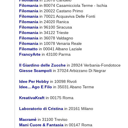
Filomania
in 13878 Candelo
Filomania
in 80074 Casamicciola Terme - Ischia
Filomania
in 20022 Castano Primo
Filomania
in 70021 Acquaviva Delle Fonti
Filomania
in 24020 Ranica
Filomania
in 96100 Siracusa
Filomania
in 34122 Trieste
Filomania
in 36078 Valdagno
Filomania
in 10078 Venaria Reale
Filomatto
in 00041 Albano Laziale
FrancyArte
in 43100 Parma
Il Giardino delle Zucche
in 28924 Verbania-Fondotoce
Giesse Scampoli
in 37024 Arbizzano Di Negrar
Idee Per Hobby
in 10098 Rivoli
Idee... Ago E Filo
in 35031 Abano Terme
KreativaKraft
in 00175 Roma
Laboratorio di Cristina
in 20161 Milano
Macramè
in 31100 Treviso
Mani Cuore & Fantasia
in 00147 Roma