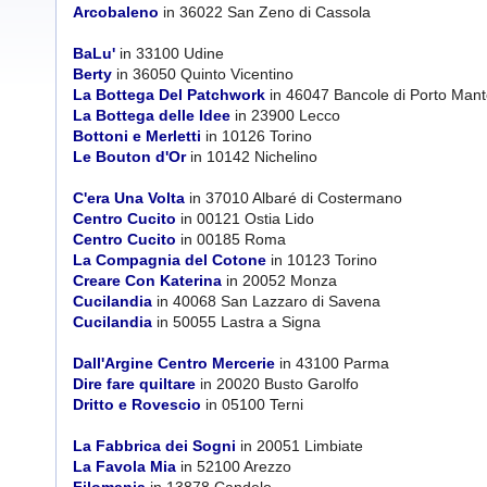
Arcobaleno
in 36022 San Zeno di Cassola
BaLu'
in 33100 Udine
Berty
in 36050 Quinto Vicentino
La Bottega Del Patchwork
in 46047 Bancole di Porto Man
La Bottega delle Idee
in 23900 Lecco
Bottoni e Merletti
in 10126 Torino
Le Bouton d'Or
in 10142 Nichelino
C'era Una Volta
in 37010 Albaré di Costermano
Centro Cucito
in 00121 Ostia Lido
Centro Cucito
in 00185 Roma
La Compagnia del Cotone
in 10123 Torino
Creare Con Katerina
in 20052 Monza
Cucilandia
in 40068 San Lazzaro di Savena
Cucilandia
in 50055 Lastra a Signa
Dall'Argine Centro Mercerie
in 43100 Parma
Dire fare quiltare
in 20020 Busto Garolfo
Dritto e Rovescio
in 05100 Terni
La Fabbrica dei Sogni
in 20051 Limbiate
La Favola Mia
in 52100 Arezzo