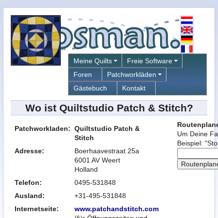
Meine Quilts
Freie Software
Foren
Patchworkläden
Gästebuch
Kontakt
Wo ist Quiltstudio Patch & Stitch?
Routenplane
Patchworkladen:
Quiltstudio Patch &
Um Deine Fah
Stitch
Beispiel: "St
Adresse:
Boerhaavestraat 25a
6001 AV
Weert
Holland
Telefon:
0495-531848
Ausland:
+31-495-531848
Internetseite:
www.patchandstitch.com