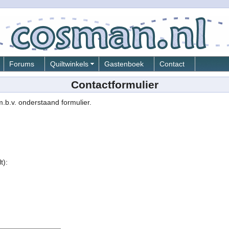
Forums
Quiltwinkels
Gastenboek
Contact
Contactformulier
.b.v. onderstaand formulier.
t):