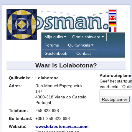
Mijn quilts
Gratis software
Forums
Quiltwinkels
Gastenboek
Contact
Waar is Lolabotona?
Autorouteplann
Quiltwinkel:
Lolabotona
Geef het startpu
Adres:
Rua Manuel Espregueira
Voorbeeld: "Quilt
147
4900-318
Viana do Castelo
Portugal
Telefoon:
258 823 698
Buitenland:
+351-258 823 698
Website:
www.lolabotonaviana.com