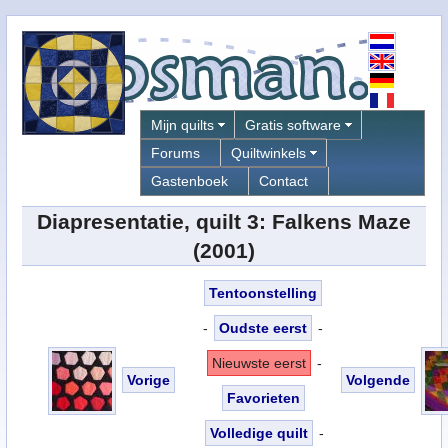
Mijn quilts
Gratis software
Forums
Quiltwinkels
Gastenboek
Contact
Diapresentatie, quilt 3:
Falkens Maze
(2001)
Tentoonstelling
-
Oudste eerst
-
Nieuwste eerst
-
Vorige
Volgende
Favorieten
Volledige quilt
-